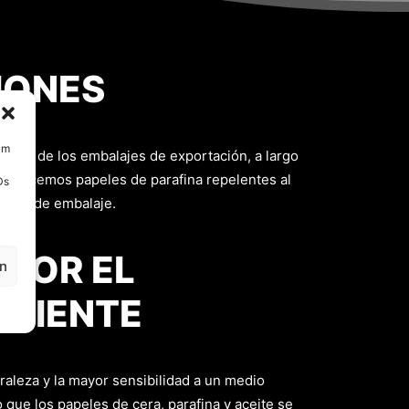
IONES
um
dades de los embalajes de exportación, a largo
le ofrecemos papeles de parafina repelentes al
Ds
erial de embalaje.
 POR EL
en
BIENTE
raleza y la mayor sensibilidad a un medio
que los papeles de cera, parafina y aceite se