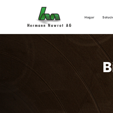
Hogar
Soluci
B