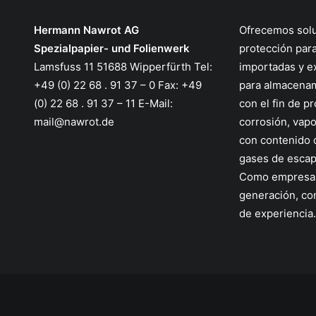
Hermann Nawrot AG
Ofrecemos sol
Spezialpapier- und Folienwerk
protección par
Lamsfuss 11 51688 Wipperfürth Tel:
importadas y e
+49 (0) 22 68 . 91 37 – 0 Fax: +49
para almacenam
(0) 22 68 . 91 37 – 11 E-Mail:
con el fin de pr
mail@nawrot.de
corrosión, vapo
con contenido 
gases de escape
Como empresa f
generación, c
de experiencia.