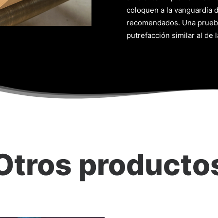
coloquen a la vanguardia 
recomendados. Una prueba 
putrefacción similar al de l
Otros producto