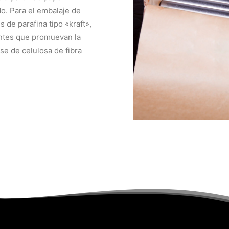
do. Para el embalaje de
 de parafina tipo «kraft»,
ntes que promuevan la
ase de celulosa de fibra