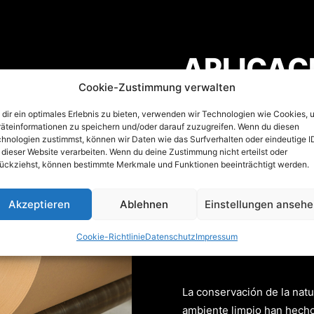
APLICAC
Cookie-Zustimmung verwalten
dir ein optimales Erlebnis zu bieten, verwenden wir Technologien wie Cookies, 
Para los exigentes necesi
äteinformationen zu speichern und/oder darauf zuzugreifen. Wenn du diesen
plazo y en el extranjero, 
hnologien zustimmst, können wir Daten wie das Surfverhalten oder eindeutige I
 dieser Website verarbeiten. Wenn du deine Zustimmung nicht erteilst oder
agua y a la grasa como mat
ückziehst, können bestimmte Merkmale und Funktionen beeinträchtigt werden.
RESPETO
Akzeptieren
Ablehnen
Einstellungen anseh
MEDIOAM
Cookie-Richtlinie
Datenschutz
Impressum
La conservación de la natu
ambiente limpio han hecho 