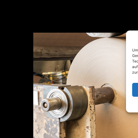
Um 
Ger
Tec
auf
zur