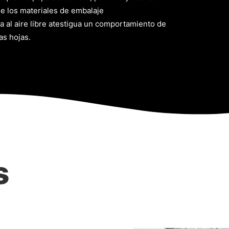
de los materiales de embalaje
al aire libre atestigua un comportamiento de
as hojas.
s