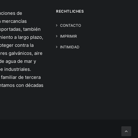
RECHTLICHES
uciones de
a mercancías
CONTACTO
xportadas, también
IMPRIMIR
iento a largo plazo,
oteger contra la
INTIMIDAD
res galvánicos, aire
de agua de mar y
 industriales.
amiliar de tercera
ontamos con décadas