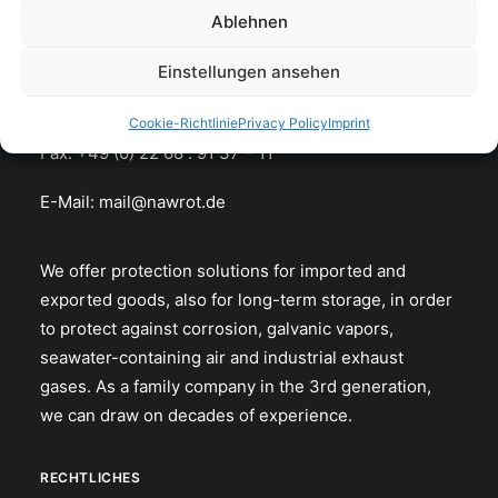
Hermann Nawrot AG
Ablehnen
Spezialpapier- und Folienwerk
Einstellungen ansehen
Lamsfuss 11 51688 Wipperfürth
Fon: +49 (0) 22 68 . 91 37 – 0
Cookie-Richtlinie
Privacy Policy
Imprint
Fax: +49 (0) 22 68 . 91 37 – 11
E-Mail:
mail@nawrot.de
We offer protection solutions for imported and
exported goods, also for long-term storage, in order
to protect against corrosion, galvanic vapors,
seawater-containing air and industrial exhaust
gases. As a family company in the 3rd generation,
we can draw on decades of experience.
RECHTLICHES